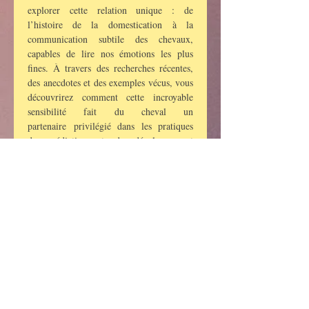
explorer cette relation unique : de 
l’histoire de la domestication à la 
communication subtile des chevaux, 
capables de lire nos émotions les plus 
fines. À travers des recherches récentes, 
des anecdotes et des exemples vécus, vous 
découvrirez comment cette incroyable 
sensibilité fait du cheval un 
partenaire privilégié dans les pratiques 
de médiation et de développement 
personnel ».
SUR RESERVATION
Tarif : 12 euros
Boissons et friandises à l'issue de la 
conférence
En lire plus >