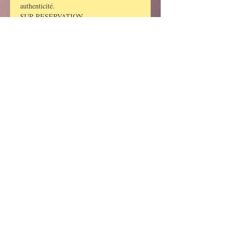
authenticité.
SUR RESERVATION
Tarif 12 euros
Boissons et friandises offerts à l'issue de 
la conférence
En lire plus >
LES TAROTS DE MARIE
Marie JOUBERT-LAURENCIN
6, rue de l’Eglise - 71680
CRECHES SUR SAONE
06 26 88 03 89