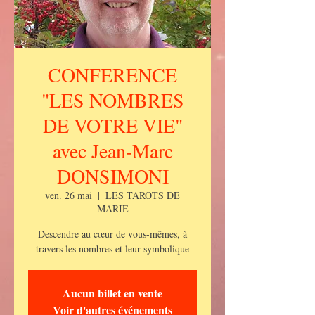
CONFERENCE
"LES NOMBRES
DE VOTRE VIE"
avec Jean-Marc
DONSIMONI
ven. 26 mai
  |  
LES TAROTS DE
MARIE
Descendre au cœur de vous-mêmes, à
travers les nombres et leur symbolique
Aucun billet en vente
Voir d'autres événements