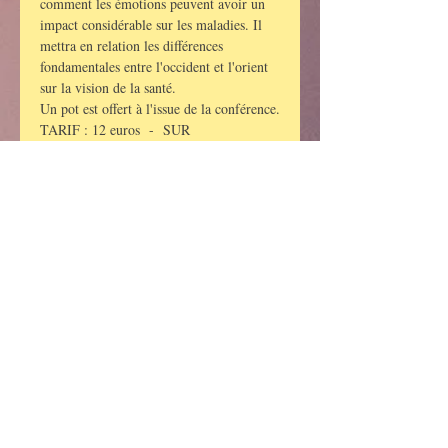
comment les émotions peuvent avoir un 
impact considérable sur les maladies. Il 
mettra en relation les différences 
fondamentales entre l'occident et l'orient 
sur la vision de la santé.
Un pot est offert à l'issue de la conférence.
TARIF : 12 euros  -  SUR 
RESERVATION
Au regard de la période particulière que 
nous traversons, nous serons vigilants et 
prudents.
Je laisse le soin à chacun de prendre 
toutes les précautions utiles (masque, gel, 
. . .).
LES TAROTS DE MARIE